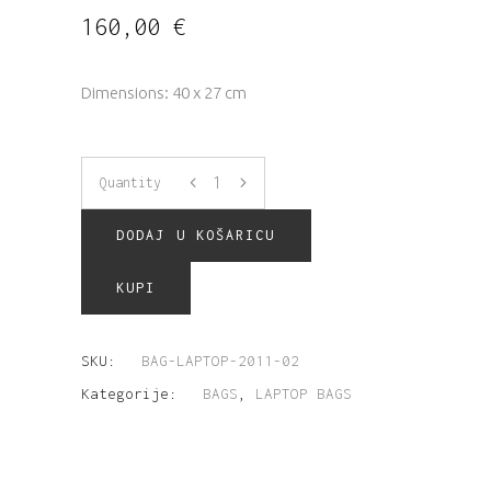
160,00
€
Dimensions: 40 x 27 cm
Quantity
DODAJ U KOŠARICU
KUPI
SKU:
BAG-LAPTOP-2011-02
Kategorije:
BAGS
,
LAPTOP BAGS