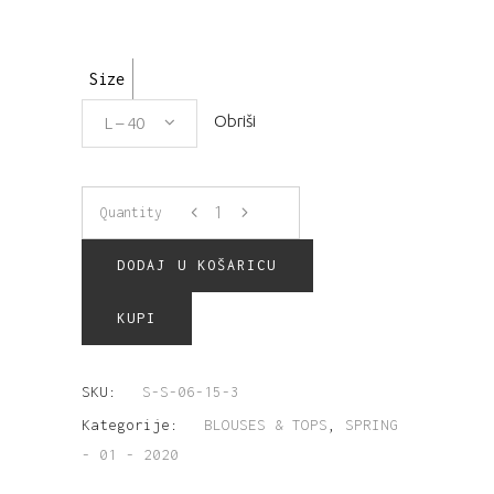
Size
Obriši
L – 40
Quantity
DODAJ U KOŠARICU
KUPI
SKU:
S-S-06-15-3
Kategorije:
BLOUSES & TOPS
,
SPRING
- 01 - 2020