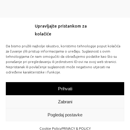
Upravljajte pristankom za
kolačiće
-20% OFF EVERYTHING! WITH CODE: LOVE20
Da bismo pružili najbolje iskustvo, koristimo tehnologije poput kolačića
za čuvanje i/ili pristup informacijama o uređaju. Suglasnost s ovim
tehnologijama će nam omogućiti da obrađujemo podatke kao što su
FOLLOW US:
ponašanje pri pregledavanju ili jedinstveni ID-ovi na ovoj web stranici.
Nepristanak ili povlačenje suglasnosti može negativno utjecati na
određene karakteristike i funkcije.
NEW IN STORES
Prihvati
Check out our latest arrivals!
Zabrani
Pogledaj postavke
Cookie Policy
PRIVACY & POLICY