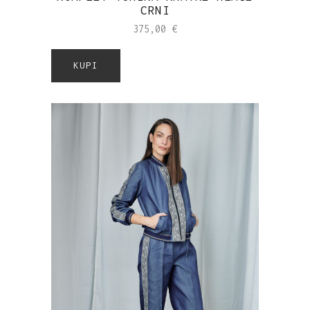
CRNI
375,00
€
KUPI