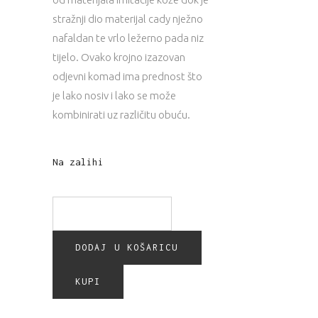
stražnji dio materijal cady nježno
nafaldan te vrlo ležerno pada niz
tijelo. Ovako krojno izazovan
odjevni komad ima prednost što
je lako nosiv i lako se može
kombinirati uz različitu obuću.
Na zalihi
DODAJ U KOŠARICU
KUPI