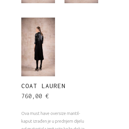
COAT LAUREN
760,00
€
Ova must have oversize mantil-
kaput izrađen je u prednjem dijelu
od materijala imitacije kože dok je