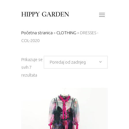
Početna stranica
»
CLOTHING
»
DRESSES -
COL-2020
Prikazuje se
Poredaj od zadnjeg
svih 7
Poredano
rezultata
po
najnovijem