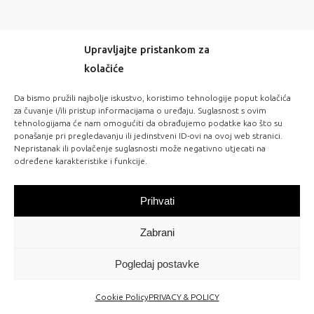
Upravljajte pristankom za
kolačiće
-20% OFF EVERYTHING! WITH CODE: LOVE20
Da bismo pružili najbolje iskustvo, koristimo tehnologije poput kolačića
za čuvanje i/ili pristup informacijama o uređaju. Suglasnost s ovim
tehnologijama će nam omogućiti da obrađujemo podatke kao što su
FOLLOW US:
ponašanje pri pregledavanju ili jedinstveni ID-ovi na ovoj web stranici.
Nepristanak ili povlačenje suglasnosti može negativno utjecati na
određene karakteristike i funkcije.
NEW IN STORES
Prihvati
Check out our latest arrivals!
Zabrani
Pogledaj postavke
Cookie Policy
PRIVACY & POLICY