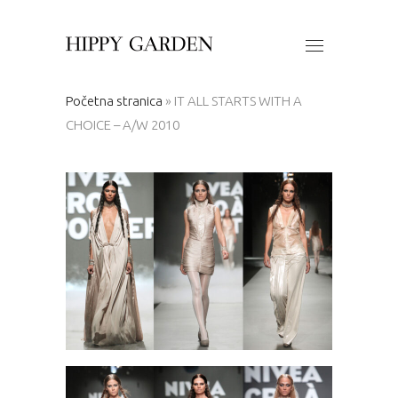
Početna stranica
»
IT ALL STARTS WITH A
CHOICE – A/W 2010