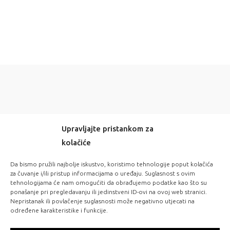
Upravljajte pristankom za
kolačiće
-20% OFF EVERYTHING! WITH CODE: LOVE20
Da bismo pružili najbolje iskustvo, koristimo tehnologije poput kolačića
za čuvanje i/ili pristup informacijama o uređaju. Suglasnost s ovim
tehnologijama će nam omogućiti da obrađujemo podatke kao što su
FOLLOW US:
ponašanje pri pregledavanju ili jedinstveni ID-ovi na ovoj web stranici.
Nepristanak ili povlačenje suglasnosti može negativno utjecati na
određene karakteristike i funkcije.