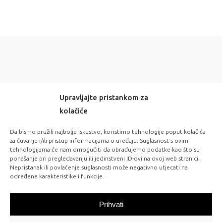
Upravljajte pristankom za
kolačiće
-20% OFF EVERYTHING! WITH CODE: LOVE20
Da bismo pružili najbolje iskustvo, koristimo tehnologije poput kolačića
za čuvanje i/ili pristup informacijama o uređaju. Suglasnost s ovim
tehnologijama će nam omogućiti da obrađujemo podatke kao što su
FOLLOW US:
ponašanje pri pregledavanju ili jedinstveni ID-ovi na ovoj web stranici.
Nepristanak ili povlačenje suglasnosti može negativno utjecati na
određene karakteristike i funkcije.
NEW IN STORES
Prihvati
Check out our latest arrivals!