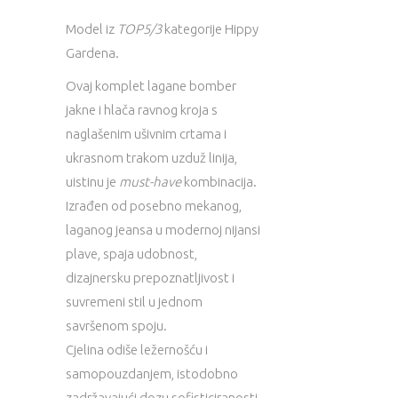
Model iz
TOP5/3
kategorije Hippy
Gardena.
Ovaj komplet lagane bomber
jakne i hlača ravnog kroja s
naglašenim ušivnim crtama i
ukrasnom trakom uzduž linija,
uistinu je
must-have
kombinacija.
Izrađen od posebno mekanog,
laganog jeansa u modernoj nijansi
plave, spaja udobnost,
dizajnersku prepoznatljivost i
suvremeni stil u jednom
savršenom spoju.
Cjelina odiše ležernošću i
samopouzdanjem, istodobno
zadržavajući dozu sofisticiranosti.