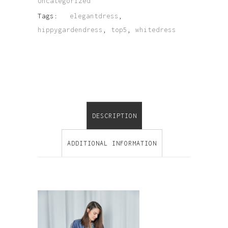
Uncategorized
Tags:
elegantdress
,
hippygardendress
,
top5
,
whitedress
DESCRIPTION
ADDITIONAL INFORMATION