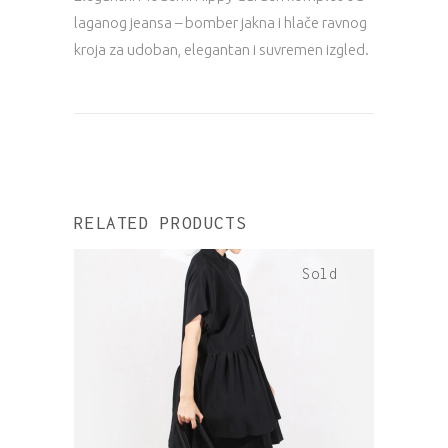
laganog jeansa – bomber jakna i hlače ravnog
kroja za udoban, elegantan i suvremen izgled.
RELATED PRODUCTS
Sold