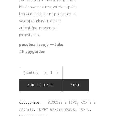
Idealno se nosi uz sportske cipele,
tenisice ili elegantne potpetice – u
svakoj kombinaciji djeluje
autentično, moderno i
jedinstveno.
posebna i svoja — tako
#hippygarden
Quantity
ADD TO CART
KUPI
Categories:
BLOUSES & TOPS
,
COATS &
JACKETS
,
HIPPY GARDEN BASIC
,
TOP 5
,