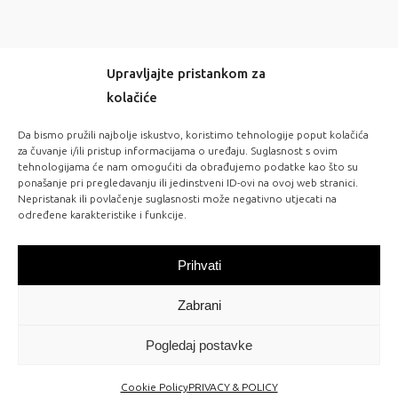
Upravljajte pristankom za
kolačiće
-20% OFF EVERYTHING! WITH CODE: LOVE20
Da bismo pružili najbolje iskustvo, koristimo tehnologije poput kolačića
za čuvanje i/ili pristup informacijama o uređaju. Suglasnost s ovim
tehnologijama će nam omogućiti da obrađujemo podatke kao što su
FOLLOW US:
ponašanje pri pregledavanju ili jedinstveni ID-ovi na ovoj web stranici.
Nepristanak ili povlačenje suglasnosti može negativno utjecati na
određene karakteristike i funkcije.
NEW IN STORES
Prihvati
Check out our latest arrivals!
Zabrani
Pogledaj postavke
Cookie Policy
PRIVACY & POLICY