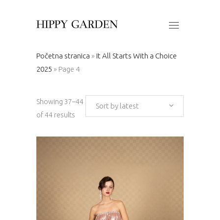
Početna stranica
»
It All Starts With a Choice
2025
»
Page 4
Showing 37–44
Sort by latest
Sorted
of 44 results
by
latest