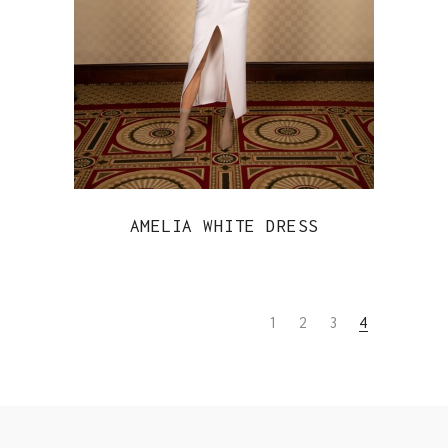
AMELIA WHITE DRESS
1
2
3
4