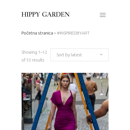
Početna stranica
»
#INSPIREDBYART
Showing 1–12
Sort by latest
Sorted
of 33 results
by
latest