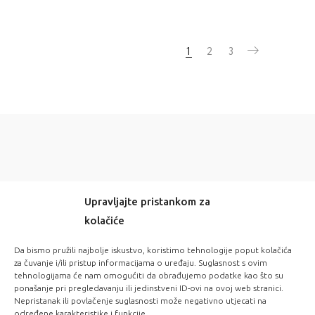
1
2
3
Upravljajte pristankom za
kolačiće
-20% OFF EVERYTHING! WITH CODE: LOVE20
Da bismo pružili najbolje iskustvo, koristimo tehnologije poput kolačića
za čuvanje i/ili pristup informacijama o uređaju. Suglasnost s ovim
tehnologijama će nam omogućiti da obrađujemo podatke kao što su
FOLLOW US:
ponašanje pri pregledavanju ili jedinstveni ID-ovi na ovoj web stranici.
Nepristanak ili povlačenje suglasnosti može negativno utjecati na
određene karakteristike i funkcije.